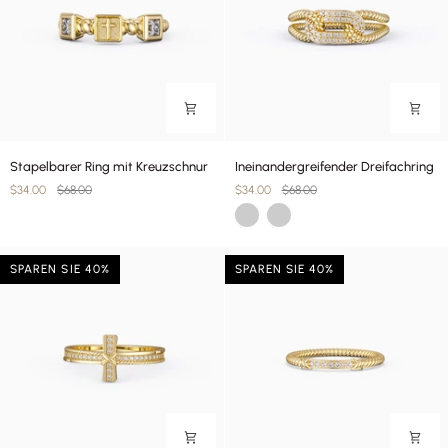
Stapelbarer
Ineinandergreifender
Stapelbarer Ring mit Kreuzschnur
Ineinandergreifender Dreifachring
Ring
Dreifachring
$34.00
$68.00
$34.00
$68.00
mit
Gold
Silber
Kreuzschnur
SPAREN SIE 40%
SPAREN SIE 40%