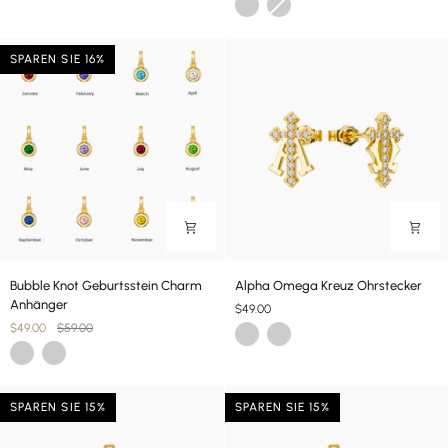
Gold
Silber
SPAREN SIE 16%
Bubble
Alpha
Bubble Knot Geburtsstein Charm
Alpha Omega Kreuz Ohrstecker
Knot
Omega
Anhänger
$49.00
Geburtsstein
Kreuz
$49.00
$59.00
Gold
Silber
Charm
Ohrstecker
Gold
Silber
Anhänger
SPAREN SIE 15%
SPAREN SIE 15%