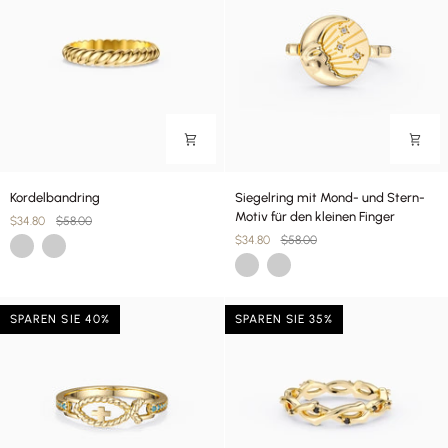
Kordelbandring
Siegelring
Kordelbandring
Siegelring mit Mond- und Stern-
mit
Motiv für den kleinen Finger
$34.80
$58.00
Mond-
$34.80
$58.00
Gold
Silber
und
Gold
Silber
Stern-
Motiv
für
SPAREN SIE 40%
SPAREN SIE 35%
den
kleinen
Finger