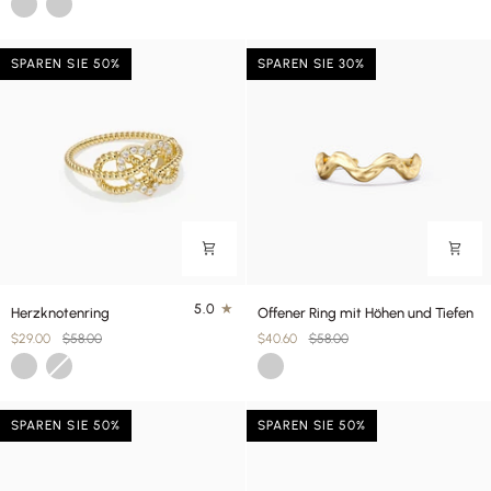
Gold
Silber
der
verbunden
Höhen-
Ring
und
SPAREN SIE 50%
SPAREN SIE 30%
Tiefenring
Herzknotenring
Offener
5.0
Herzknotenring
Offener Ring mit Höhen und Tiefen
Ring
$29.00
$58.00
$40.60
$58.00
mit
Gold
Silber
Gold
Höhen
und
Tiefen
SPAREN SIE 50%
SPAREN SIE 50%