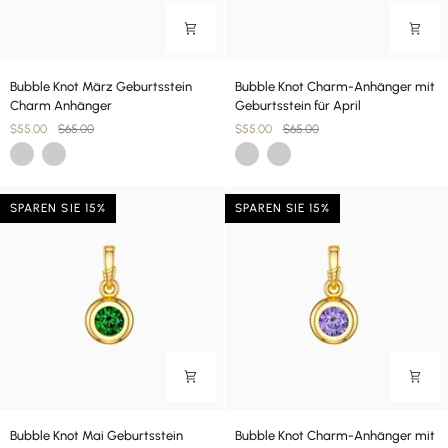
Bubble
Bubble
Bubble Knot März Geburtsstein
Bubble Knot Charm-Anhänger mit
Knot
Knot
Charm Anhänger
Geburtsstein für April
März
Charm-
$55.00
$65.00
$55.00
$65.00
Geburtsstein
Anhänger
Gold
Silber
Gold
Silber
Charm
mit
Anhänger
Geburtsstein
für
SPAREN SIE 15%
SPAREN SIE 15%
April
Bubble
Bubble
Bubble Knot Mai Geburtsstein
Bubble Knot Charm-Anhänger mit
Knot
Knot