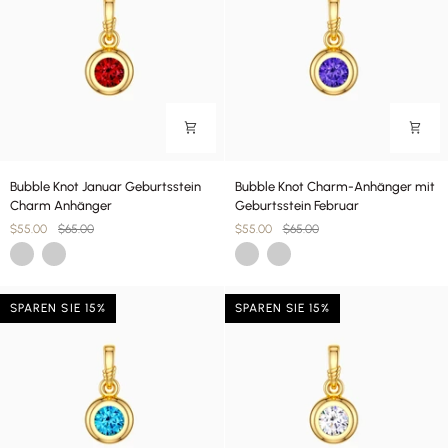
Bubble
Bubble
Bubble Knot Januar Geburtsstein
Bubble Knot Charm-Anhänger mit
Knot
Knot
Charm Anhänger
Geburtsstein Februar
Januar
Charm-
$55.00
$65.00
$55.00
$65.00
Geburtsstein
Anhänger
Gold
Silber
Gold
Silber
Charm
mit
Anhänger
Geburtsstein
Februar
SPAREN SIE 15%
SPAREN SIE 15%