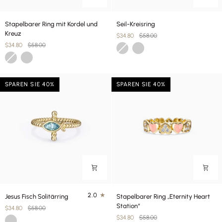
Stapelbarer
Seil-
Stapelbarer Ring mit Kordel und
Seil-Kreisring
Ring
Kreisring
Kreuz
$34.80
$58.00
mit
$34.80
$58.00
Gold
Silber
Kordel
Gold
Silber
und
Kreuz
SPAREN SIE 40%
SPAREN SIE 40%
Jesus
Stapelbarer
2.0
Jesus Fisch Solitärring
Stapelbarer Ring „Eternity Heart
Fisch
Ring
Station“
$34.80
$58.00
Solitärring
„Eternity
$34.80
$58.00
Gold
Heart