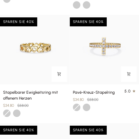
Gold
Silber
Station“
SPAREN SIE 40%
SPAREN SIE 40%
Stapelbarer
Pavé-
5.0
Stapelbarer Ewigkeitsring mit
Pavé-Kreuz-Stapelring
Ewigkeitsring
Kreuz-
offenem Herzen
$34.80
$58.00
mit
Stapelring
$34.80
$58.00
Gold
Silber
offenem
Gold
Silber
Herzen
SPAREN SIE 40%
SPAREN SIE 40%