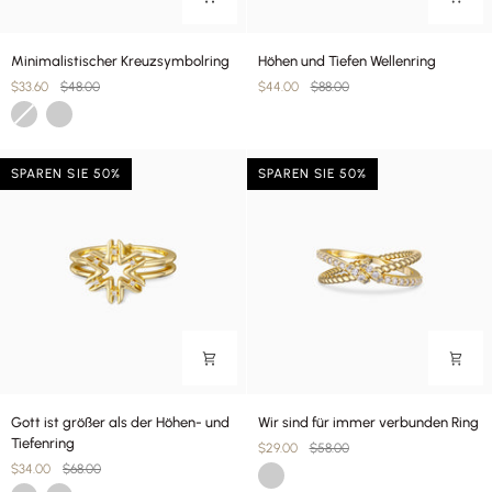
Minimalistischer
Höhen
Minimalistischer Kreuzsymbolring
Höhen und Tiefen Wellenring
Kreuzsymbolring
und
$33.60
$48.00
$44.00
$88.00
Tiefen
Gold
Silber
Wellenring
SPAREN SIE 50%
SPAREN SIE 50%
Gott
Wir
Gott ist größer als der Höhen- und
Wir sind für immer verbunden Ring
ist
sind
Tiefenring
$29.00
$58.00
größer
für
$34.00
$68.00
Gold
als
immer